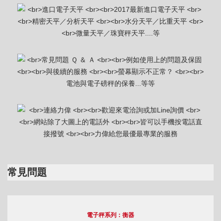
常見問題
電子秤系列：衡器