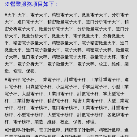
※營業服務項目如下：
♦
天平-天平、電子天平、精密電子天平、微量電子天平、分析電子
天平、進口電子天平、精密微量電子天平、進口分析電子天平、精
密分析電子天平、微量分析電子天平、分析微量電子天平、進口分
析天平、微量分析天平、微量天平、電子微量天平、分析微量天
平、精密電子微量天平、精密微量天平、電子精密微量天平、進口
微量天平、進口電子微量天平、電子天秤、精密電子天秤、微量電
子天秤、進口電子天秤、精密微量電子天秤、微量電子天秤、電子
天平、電子分析天平、電子微量天平、電子天秤、校正、維修、製
造、修理、保養。
♦
電子秤-電子秤、工業電子秤、計重電子秤、工業計重電子秤、進
口電子秤、口袋型電子秤、小型電子秤、手掌型電子秤、小型工業
電子秤、大型電子秤、工業用電子秤、計數電子秤、掌上型電子
秤、工業計數電子秤、精密電子秤、精密工業電子秤、大型工業電
子秤、磅秤、電子磅秤、進口電子磅秤、工業電子磅秤、計重電子
磅秤、小型電子磅秤、大型電子磅秤、計數電子磅秤、各廠牌電子
秤、電子磅秤、製造、維修、校正、保養、修理。
♦
計數秤-計數秤、電子計數秤、精密電子計數秤、精密計數秤、進