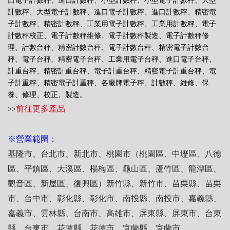
口電子計數秤、進口計數秤、小型計數秤、小型電子計數秤、大型
計數秤、大型電子計數秤、進口電子計數秤、進口計數秤、精密電
子計數秤、精密計數秤、工業用電子計數秤、工業用計數秤、電子
計數秤校正、電子計數秤維修、電子計數秤製造、電子計數秤修
理、計數台秤、精密計數台秤、電子計數台秤、精密電子計數台
秤、電子台秤、精密電子台秤、工業用電子台秤、進口電子台秤、
計重台秤、精密計重台秤、電子計重台秤、精密電子計重台秤、電
子計重秤、精密電子計重秤、各廠牌電子秤、計數秤、維修、保
養、修理、校正、製造。
前往更多產品
>>
※營業範圍：
基隆市、台北市、新北市、桃園市（桃園區、中壢區、八德
區、平鎮區、大溪區、楊梅區、龜山區、蘆竹區、龍潭區、
觀音區、新屋區、復興區）新竹縣、新竹市、苗栗縣、苗栗
市、台中市、彰化縣、彰化市、南投縣、南投市、嘉義縣、
嘉義市、雲林縣、台南市、高雄市、屏東縣、屏東市、台東
縣、台東市、花蓮縣、花蓮市、宜蘭縣、宜蘭市