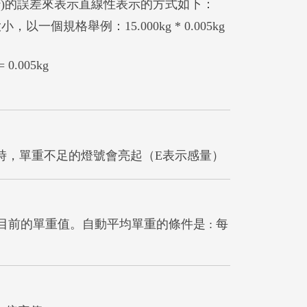
ity)的誤差來表示直線性表示的方式如下：
出大小，
以一個規格舉例：
15.000kg * 0.005kg
0.005kg
E時，單重不足的燈號會亮起（E表示感量）
前的單重值。自動平均單重的條件是 : 每