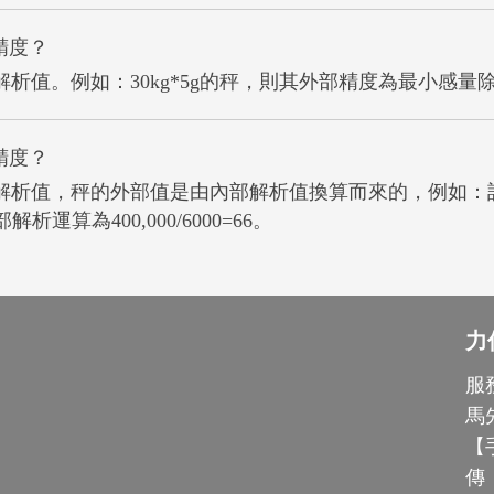
精度？
值。例如：30kg*5g的秤，則其外部精度為最小感量除以最大秤量= 
精度？
析值，秤的外部值是由內部解析值換算而來的，例如：該秤的
部解析運算為400,000/6000=66。
力
服
馬
【
傳