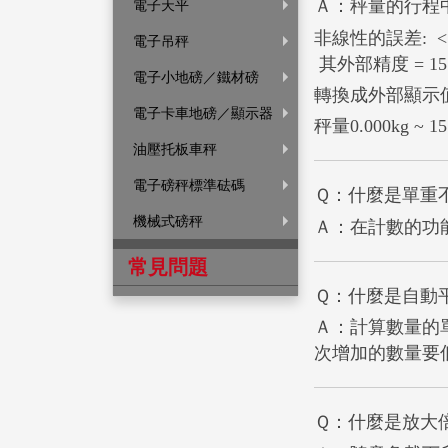
Ａ：秤量的行程中
電子天平
非線性的誤差: < 0
電子吊秤
其外部精度 = 15.00
電子小地磅／鐵材磅
轉換成外部顯示值的非線性
電子卡車地磅／顯示器
秤量0.000kg ~ 1
油壓托板車秤
電子磅秤標準砝碼
Ｑ：什麼是單重
機械式磅秤
Ａ：在計數的功
常見問題
Ｑ：什麼是自動
Ａ：計算數量的
次增加的數量要
Ｑ：什麼是放大