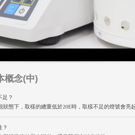
概念(中)
不足？
能狀態下，取樣的總重低於20E時，取樣不足的燈號會亮
性？