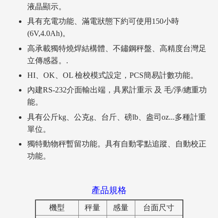
液晶顯示。
具有充電功能、滿電狀態下約可使用150小時
(6V,4.0Ah)。
高承載獨特燒焊結構體、不鏽鋼秤盤、高精度台灣足
立傳感器。.
HI、OK、OL 檢校模式設定，PCS簡易計數功能。
內建RS-232介面輸出端，具累計重示 及 毛/淨/總重功
能。
具有公斤kg、公克g、台斤、磅lb、盎司oz...多種計重
單位。
獨特動物秤暫留功能。具有自動零點追蹤、自動校正
功能。
產品規格
機型
秤量
感量
台面尺寸