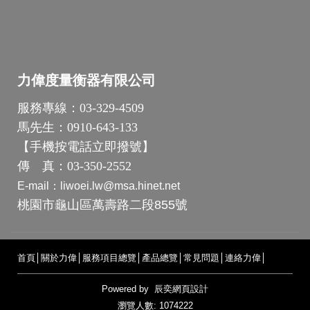
力偉度量衡器有限公司
服務專線：
03-329-4509
馬先生：
0910-643-133
【
手機按電話立即撥號
】
傳 真：
03-350-2552
E-mail：
liwoei.lw@msa.hinet.net
桃園市龜山區萬壽路二段855號
首頁
│
關於力偉
│
服務項目總覽
│
產品總覽
│
常見問題
│
連絡力偉
│
Powered by
辰奕網頁設計
瀏覽人數: 1074222