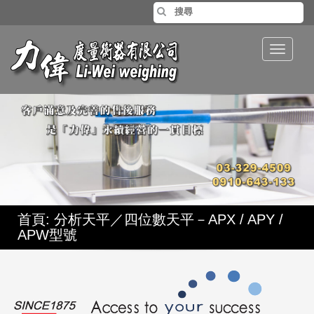
Toggle
navigat
首頁
: 分析天平／四位數天平－APX / APY /
APW型號