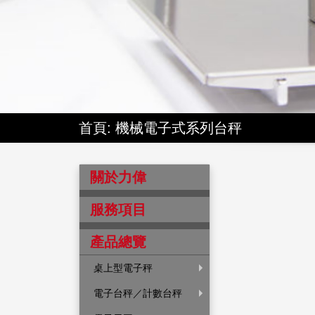
首頁
: 機械電子式系列台秤
關於力偉
服務項目
產品總覽
桌上型電子秤
電子台秤／計數台秤