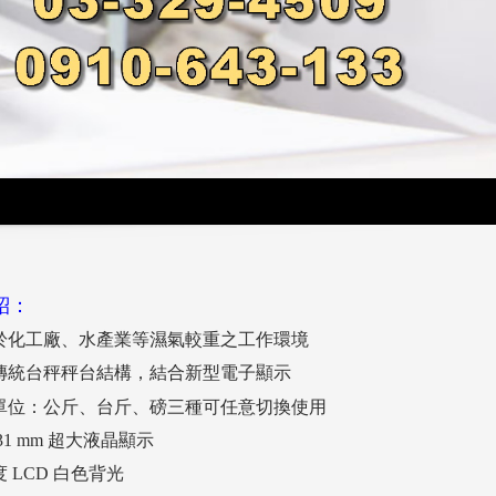
紹：
於化工廠、水產業等濕氣較重之工作環境
傳統台秤秤台結構，結合新型電子顯示
單位：公斤、台斤、磅三種可任意切換使用
31 mm 超大液晶顯示
 LCD 白色背光