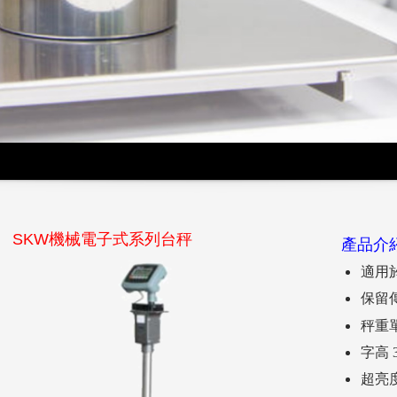
SKW機械電子式系列台秤
產品介
適用
保留
秤重
字高 
超亮度