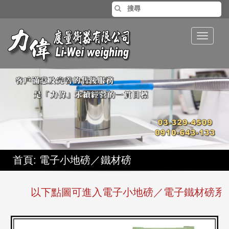
Toggle
navigat
首頁
: 電子小地磅／鐵材磅
以下點圖可進入電子小地磅／電子鐵材磅系列